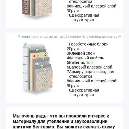
стеклосетка
8
Финишный клеевой слой
9
Грунт
10
Декоративная
штукатурка
Утепление стен дома из газобетонных блоков под штукатурку
1
Газобетонные блоки
2
Грунт
3
Клеевой слой
4
Фасадный дюбель
5
Beltermo
Top
6
Базовый клеевой слой
7
Армирующая фасадная
стеклосетка
8
Финишный клеевой слой
9
Грунт
10
Декоративная
штукатурка
Мы очень рады, что вы проявили интерес к
материалу для утепления и звукоизоляции
плитами Белтермо. Вы можете скачать схему