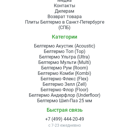
Медиа
Контакты
Дилерам
Возврат товара
Плиты Белтермо в Санкт-Петербурге
(СПБ)
Категории
Белтермо Акустик (Acoustic)
Белтермо Топ (Top)
Белтермо Ультра (Ultra)
Белтермо Мульти (Multi)
Белтермо Рум (Room)
Белтермо Комби (Kombi)
Белтермо Флекс (Flex)
Белтермо Зелл (Zell)
Белтермо Флор (Floor)
Белтермо Андерфлор (Underfloor)
Белтермо Шип-Паз 25 мм
Быстрая связь
+7 (499) 444-20-49
с 7-23 ежедневно