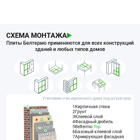
СХЕМА МОНТАЖА
Плиты Белтермо применяются для всех конструкций
зданий и любых типов домов
Утепление стен кирпичного дома под штукатурку
1
Кирпичная стена
2
Грунт
3
Клеевой слой
4
Фасадный дюбель
5
Beltermo
Top
6
Базовый клеевой слой
7
Армирующая фасадная