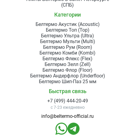
(СПБ)
Категории
Белтермо Акустик (Acoustic)
Белтермо Топ (Top)
Белтермо Ультра (Ultra)
Белтермо Мульти (Multi)
Белтермо Рум (Room)
Белтермо Комби (Kombi)
Белтермо Флекс (Flex)
Белтермо Зелл (Zell)
Белтермо Флор (Floor)
Белтермо Андерфлор (Underfloor)
Белтермо Шип-Паз 25 мм
Быстрая связь
+7 (499) 444-20-49
с 7-23 ежедневно
info@beltermo-official.ru