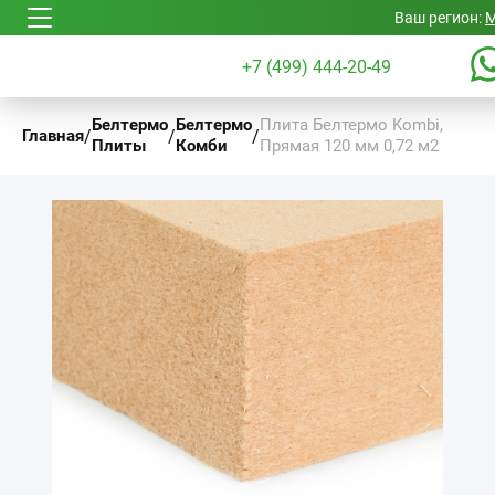
Ваш регион:
М
+7 (499) 444-20-49
Белтермо
Белтермо
Плита Белтермо Kombi,
/
/
/
Главная
Плиты
Комби
Прямая 120 мм 0,72 м2