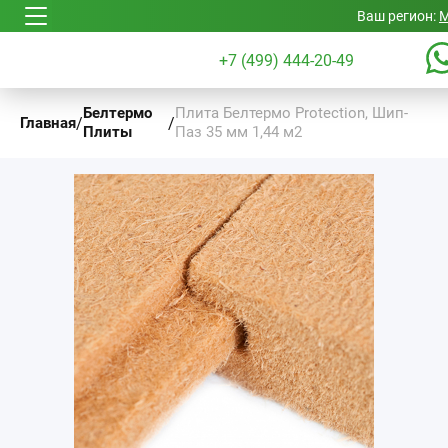
Ваш регион:
М
+7 (499) 444-20-49
Белтермо
Плита Белтермо Protection, Шип-
/
/
Главная
Плиты
Паз 35 мм 1,44 м2