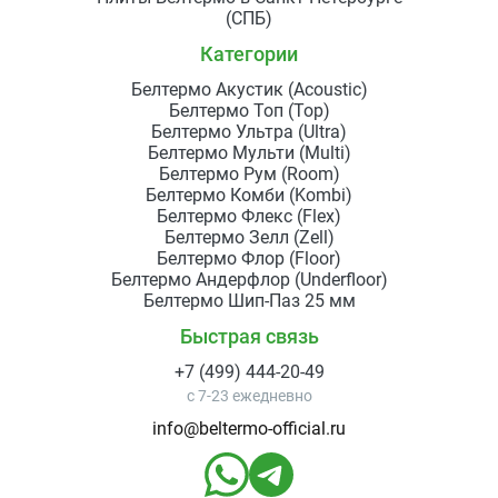
(СПБ)
Категории
Белтермо Акустик (Acoustic)
Белтермо Топ (Top)
Белтермо Ультра (Ultra)
Белтермо Мульти (Multi)
Белтермо Рум (Room)
Белтермо Комби (Kombi)
Белтермо Флекс (Flex)
Белтермо Зелл (Zell)
Белтермо Флор (Floor)
Белтермо Андерфлор (Underfloor)
Белтермо Шип-Паз 25 мм
Быстрая связь
+7 (499) 444-20-49
с 7-23 ежедневно
info@beltermo-official.ru