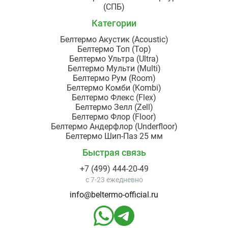
(СПБ)
Категории
Белтермо Акустик (Acoustic)
Белтермо Топ (Top)
Белтермо Ультра (Ultra)
Белтермо Мульти (Multi)
Белтермо Рум (Room)
Белтермо Комби (Kombi)
Белтермо Флекс (Flex)
Белтермо Зелл (Zell)
Белтермо Флор (Floor)
Белтермо Андерфлор (Underfloor)
Белтермо Шип-Паз 25 мм
Быстрая связь
+7 (499) 444-20-49
с 7-23 ежедневно
info@beltermo-official.ru