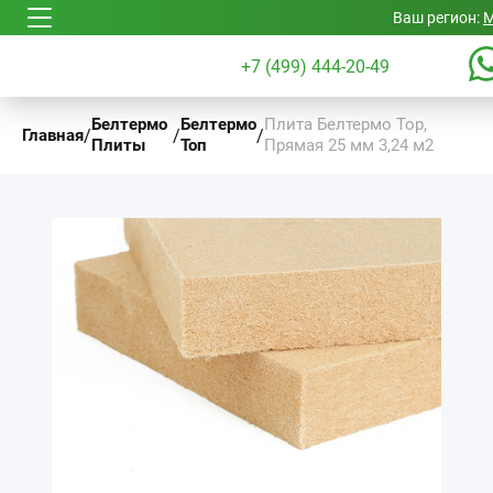
Ваш регион:
М
+7 (499) 444-20-49
Белтермо
Белтермо
Плита Белтермо Top,
/
/
/
Главная
Плиты
Топ
Прямая 25 мм 3,24 м2