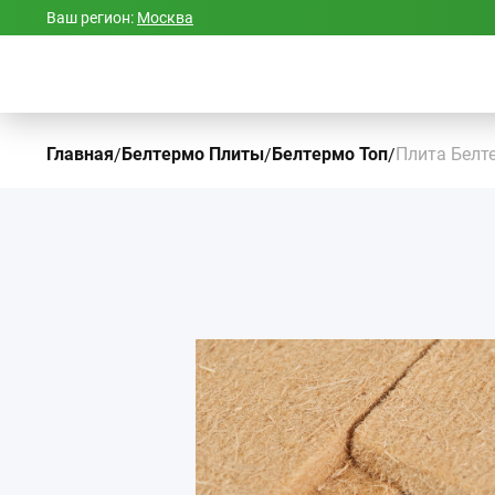
Ваш регион:
Москва
Главная
Белтермо Плиты
Белтермо Топ
Плита Белте
/
/
/