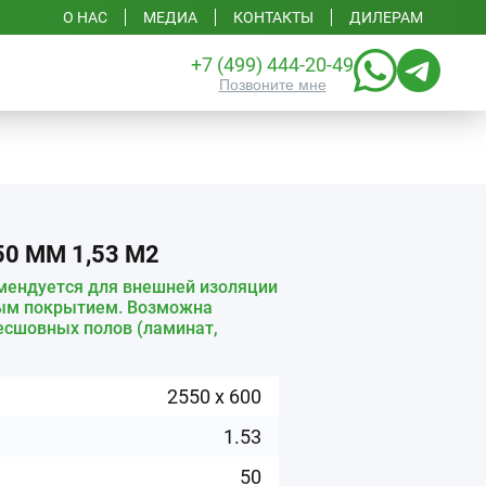
О НАС
МЕДИА
КОНТАКТЫ
ДИЛЕРАМ
+7 (499) 444-20-49
Позвоните мне
0 ММ 1,53 М2
омендуется для внешней изоляции
ным покрытием. Возможна
есшовных полов (ламинат,
2550
x
600
1.53
50