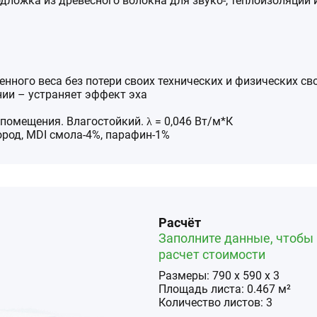
одложка из древесного волокна для звуко-, теплоизоляции
енного веса без потери своих технических и физических св
нии – устраняет эффект эха
помещения. Влагостойкий. λ = 0,046 Вт/м*К
ород, MDI смола-4%, парафин-1%
Расчёт
Заполните данные, чтобы 
расчет стоимости
Размеры:
790
x
590
x
3
Площадь
листа
:
0.467
м²
Количество
листов
:
3