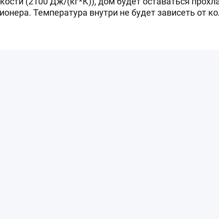
ости (2100 Дж/(кг*К)), дом будет оставаться прохл
ионера. Температура внутри не будет зависеть от к