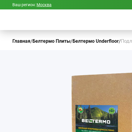
Ваш регион:
Москва
Главная
Белтермо Плиты
Белтермо Underfloor
Подл
/
/
/