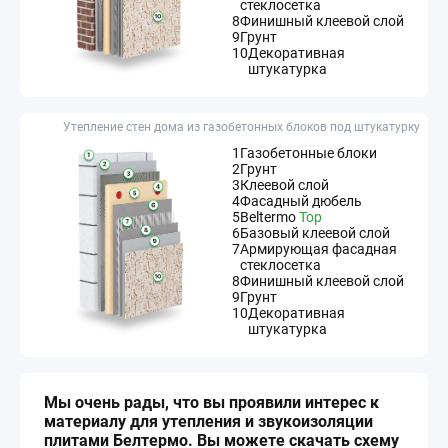
стеклосетка
8
Финишный клеевой слой
9
Грунт
10
Декоративная
штукатурка
Утепление стен дома из газобетонных блоков под штукатурку
1
Газобетонные блоки
2
Грунт
3
Клеевой слой
4
Фасадный дюбель
5
Beltermo
Top
6
Базовый клеевой слой
7
Армирующая фасадная
стеклосетка
8
Финишный клеевой слой
9
Грунт
10
Декоративная
штукатурка
Мы очень рады, что вы проявили интерес к
материалу для утепления и звукоизоляции
плитами Белтермо. Вы можете скачать схему