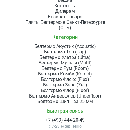
Медиа
Контакты
Дилерам
Возврат товара
Плиты Белтермо в Санкт-Петербурге
(СПБ)
Категории
Белтермо Акустик (Acoustic)
Белтермо Топ (Top)
Белтермо Ультра (Ultra)
Белтермо Мульти (Multi)
Белтермо Рум (Room)
Белтермо Комби (Kombi)
Белтермо Флекс (Flex)
Белтермо Зелл (Zell)
Белтермо Флор (Floor)
Белтермо Андерфлор (Underfloor)
Белтермо Шип-Паз 25 мм
Быстрая связь
+7 (499) 444-20-49
с 7-23 ежедневно